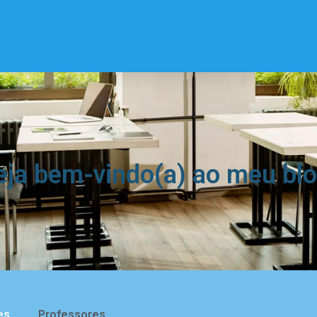
eja bem-vindo(a) ao meu blo
es
Professores